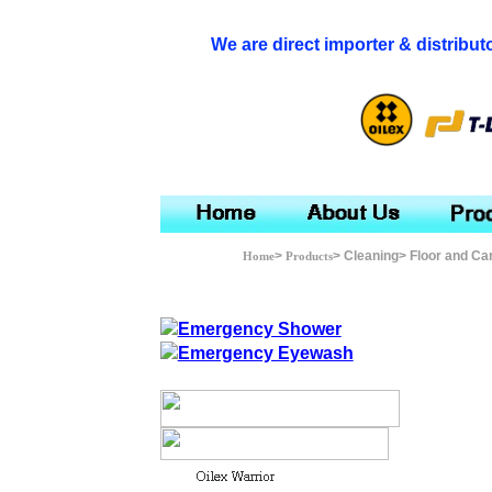
We are direct importer & distribut
>
> Cleaning> Floor and Ca
Home
Products