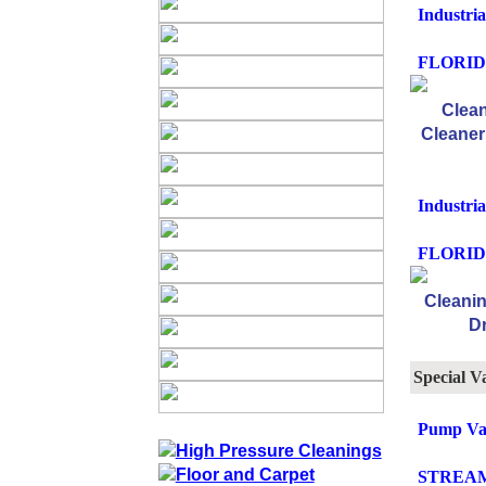
Industri
FLORIDA
Industri
FLORIDA
Special 
Pump Va
STREAM