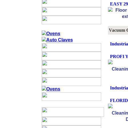
EASY 29 
Vacuum C
Industri
PROFI 
Industri
FLORID