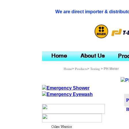
We are direct importer & distribut
>
>
> PH Meter
Home
Products
Testing
P
B