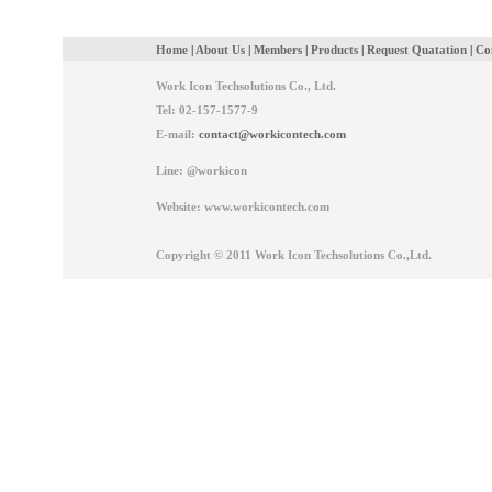
Home
|
About Us
|
Members
|
Products
|
Request Quatation
|
Co
Work Icon Techsolutions Co., Ltd.
Tel: 02-157-1577-9
E-mail:
contact@workicontech.com
Line: @workicon
Website: www.workicontech.com
Copyright © 2011 Work Icon Techsolutions Co.,Ltd.