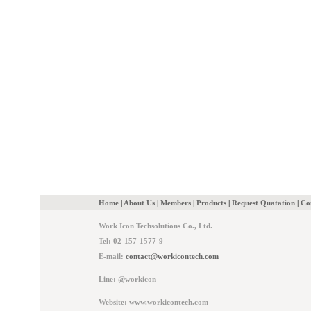
Home
|
About Us
|
Members
|
Products
|
Request Quatation
|
Co
Work Icon Techsolutions Co., Ltd.
Tel: 02-157-1577-9
E-mail:
contact@workicontech.com
Line: @workicon
Website: www.workicontech.com